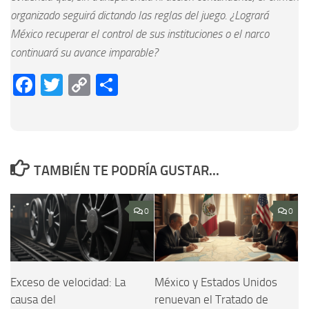
organizado seguirá dictando las reglas del juego. ¿Logrará
México recuperar el control de sus instituciones o el narco
continuará su avance imparable?
Facebook
Twitter
Copy
Compartir
Link
TAMBIÉN TE PODRÍA GUSTAR...
0
0
Exceso de velocidad: La
México y Estados Unidos
causa del
renuevan el Tratado de