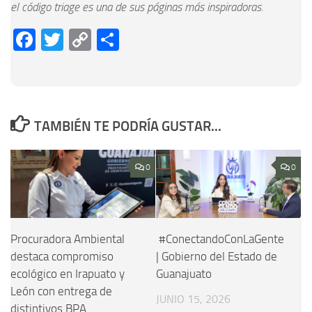
el código triage es una de sus páginas más inspiradoras.
Facebook
Twitter
Copy
Compartir
Link
TAMBIÉN TE PODRÍA GUSTAR...
0
0
Procuradora Ambiental
#ConectandoConLaGente
destaca compromiso
| Gobierno del Estado de
ecológico en Irapuato y
Guanajuato
León con entrega de
JUNIO 15, 2026
distintivos BPA