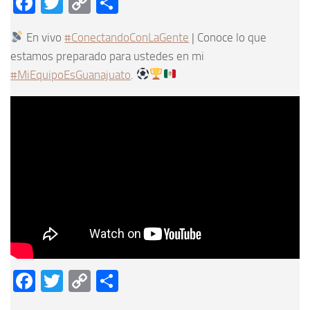
Facebook
Twitter
Copy
Compartir
Link
En vivo
#ConectandoConLaGente
| Conoce lo que
estamos preparado para ustedes en mi
#MiEquipoEsGuanajuato
.
Facebook
Twitter
Copy
Compartir
Link